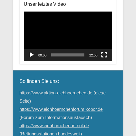
Unser letztes Video
Video-
Player
00:00
22:55
So finden Sie uns:
https://www.aktion-eichhoernchen.de
(diese
Seite)
https://www.eichhoernchenforum.xobor.de
(Forum zum Informationsaustausch)
https://www.eichhörnchen-in-not.de
(Rettungsstationen bundesweit)